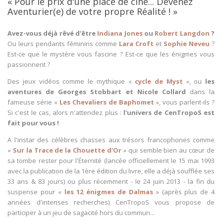
« Pour le prix d'une place de ciné... Devenez
Aventurier(e) de votre propre Réalité ! »
Avez-vous déjà rêvé d'être
Indiana Jones
ou
Robert Langdon
?
Ou leurs pendants féminins comme
Lara Croft
et
Sophie Neveu
?
Est-ce que le mystère vous fascine ? Est-ce que les énigmes vous
passionnent ?
Des jeux vidéos comme le mythique «
cycle de Myst
», ou
les
aventures de Georges Stobbart et Nicole Collard
dans la
fameuse série «
Les Chevaliers de Baphomet
», vous parlent-ils ?
Si c'est le cas, alors n'attendez plus :
l'univers de CenTropoS est
fait pour vous !
A l'instar des célèbres chasses aux trésors francophones comme
«
Sur la Trace de la Chouette d'Or
» qui semble bien au cœur de
sa tombe rester pour l'Éternité (lancée officiellement le 15 mai 1993
avec la publication de la 1ère édition du livre, elle a déjà soufflée ses
33 ans & 83 jours) ou plus récemment - le 24 juin 2013 - la fin du
suspense pour «
les 12 énigmes de Dalmas
» (après plus de 4
années d'intenses recherches) CenTropoS vous propose de
participer à un jeu de sagacité hors du commun...