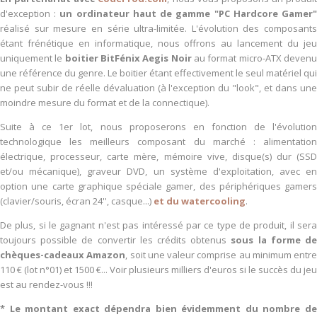
d'exception :
un ordinateur haut de gamme "PC Hardcore Gamer
réalisé sur mesure en série ultra-limitée. L'évolution des composants
étant frénétique en informatique, nous offrons au lancement du jeu
uniquement le
boitier BitFénix Aegis Noir
au format micro-ATX deven
une référence du genre. Le boitier étant effectivement le seul matériel qui
ne peut subir de réelle dévaluation (à l'exception du "look", et dans une
moindre mesure du format et de la connectique).
Suite à ce 1er lot, nous proposerons en fonction de l'évolution
technologique les meilleurs composant du marché : alimentation
électrique, processeur, carte mère, mémoire vive, disque(s) dur (SSD
et/ou mécanique), graveur DVD, un système d'exploitation, avec en
option une carte graphique spéciale gamer, des périphériques gamers
(clavier/souris, écran 24'', casque...)
et du watercooling
.
De plus, si le gagnant n'est pas intéressé par ce type de produit, il sera
toujours possible de convertir les crédits obtenus
sous la forme d
chèques-cadeaux Amazon
, soit une valeur comprise au minimum entre
110 € (lot n°01) et 1500 €... Voir plusieurs milliers d'euros si le succès du jeu
est au rendez-vous !!!
* Le montant exact dépendra bien évidemment du nombre de